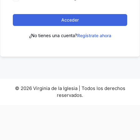
l
t
e
Acceder
r
n
¿No tienes una cuenta?
Regístrate ahora
a
t
i
v
e
:
© 2026 Virginia de la Iglesia | Todos los derechos
reservados.