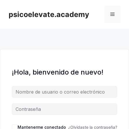
Saltar
al
psicoelevate.academy
Menú
contenido
¡Hola, bienvenido de nuevo!
A
Mantenerme conectado
¿Olvidaste la contraseña?