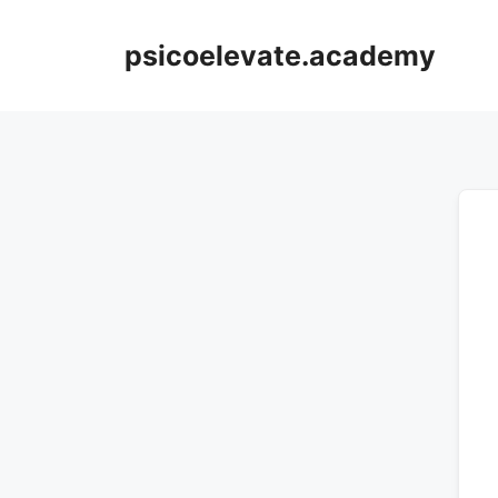
Saltar
al
psicoelevate.academy
contenido