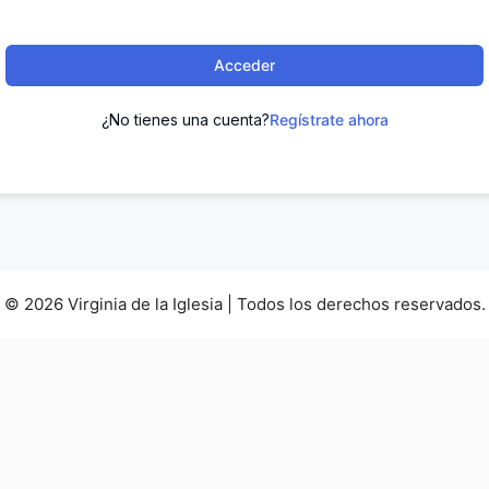
l
t
e
Acceder
r
n
¿No tienes una cuenta?
Regístrate ahora
a
t
i
v
e
:
© 2026 Virginia de la Iglesia | Todos los derechos reservados.